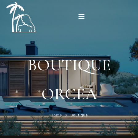
Accueil
À propos
BOUTIQUE
Location
ORCÉA
Spa
Galerie
Boutique
Home
Contact